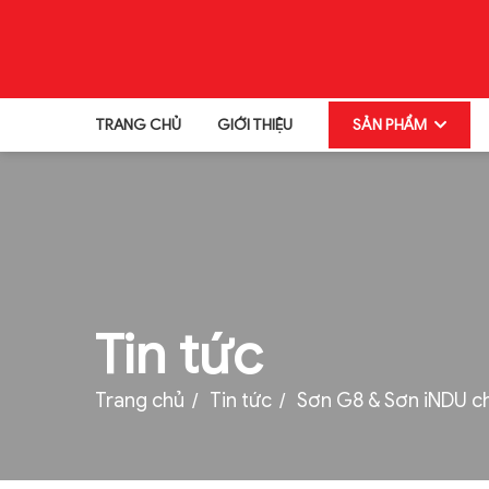
TRANG CHỦ
GIỚI THIỆU
SẢN PHẨM
TRANG CHỦ
GIỚI THIỆU
SẢN PHẨM
TIN TỨC
Tin tức
TUYỂN DỤNG
Trang chủ
Tin tức
Sơn G8 & Sơn iNDU c
THƯ VIỆN
LIÊN HỆ