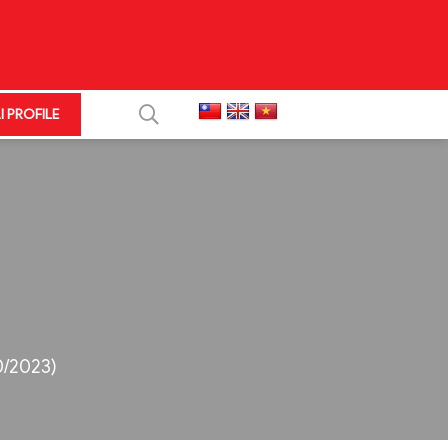
I PROFILE
+
+
0/2023)