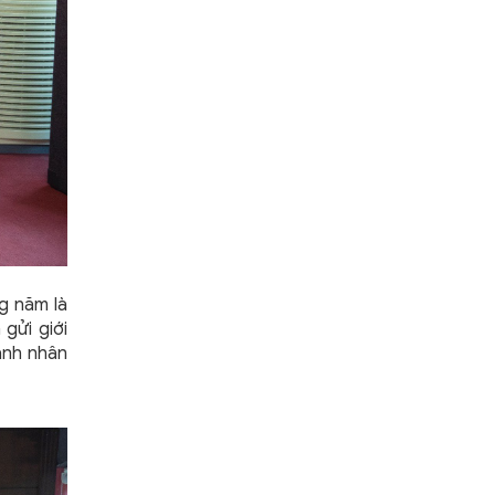
g năm là
gửi giới
anh nhân