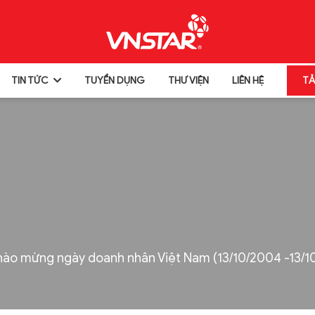
TIN TỨC
TUYỂN DỤNG
THƯ VIỆN
LIÊN HỆ
TẢ
hào mừng ngày doanh nhân Việt Nam (13/10/2004 -13/1