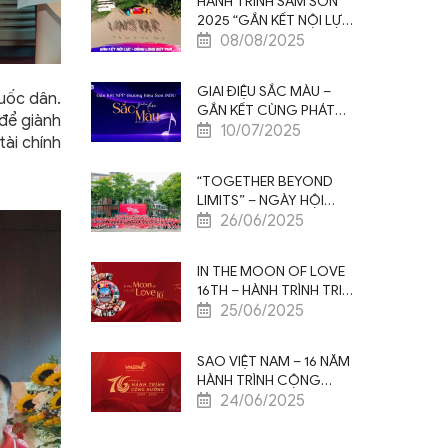
HÀNH TRÌNH SẦM SƠN
2025 “GẮN KẾT NỘI LỰC
– ĐỒNG LÒNG BỨT PHÁ”
08/08/2025
GIAI ĐIỆU SẮC MÀU –
uốc dân.
GẮN KẾT CÙNG PHÁT
 để giành
TRIỂN
10/07/2025
tài chính
“TOGETHER BEYOND
LIMITS” – NGÀY HỘI
THAO CHÀO MỪNG KỶ
26/06/2025
NIỆM 16 NĂM THÀNH LẬP
SAO VIỆT NAM
IN THE MOON OF LOVE
16TH – HÀNH TRÌNH TRI
ÂN 5N4Đ ĐẦY CẢM XÚC
25/06/2025
TẠI THƯỢNG HẢI
SAO VIỆT NAM – 16 NĂM
HÀNH TRÌNH CỘNG
HƯỞNG
24/06/2025