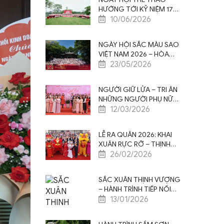
HƯỚNG TỚI KỶ NIỆM 17
NĂM THÀNH LẬP SAO
10/06/2026
VIỆT NAM: KEEP RUNNING
2026
NGÀY HỘI SẮC MÀU SAO
VIỆT NAM 2026 – HÒA
SẮC THỊNH VƯỢNG
23/05/2026
NGƯỜI GIỮ LỬA – TRI ÂN
NHỮNG NGƯỜI PHỤ NỮ
NHÂN NGÀY QUỐC TẾ
12/03/2026
PHỤ NỮ 8/3
LỄ RA QUÂN 2026: KHAI
XUÂN RỰC RỠ – THỊNH
VƯỢNG VƯƠN XA
26/02/2026
SẮC XUÂN THỊNH VƯỢNG
– HÀNH TRÌNH TIẾP NỐI
GIÁ TRỊ, CỘNG HƯỞNG
13/01/2026
TINH HOA