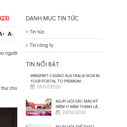
23)
DANH MỤC TIN TỨC
Tin tức
+
-
Tin công ty
ho người
TIN NỔI BẬT
WINSPIRIT CASINO AUSTRALIA SIGN IN:
YOUR PORTAL TO PREMIUM
ENTERTAINMENT EXPERIENCE
05/07/2026
 thư cho
NGÀY HỘI SẮC MÀU KỶ
NIỆM 17 NĂM THÀNH LẬP
SAO VIỆT NAM – ĐỒNG
23/06/2026
LÒNG CỘNG HƯỞNG –
BỨT PHÁ VƯƠN XA
NGÀY HỘI THỂ THAO