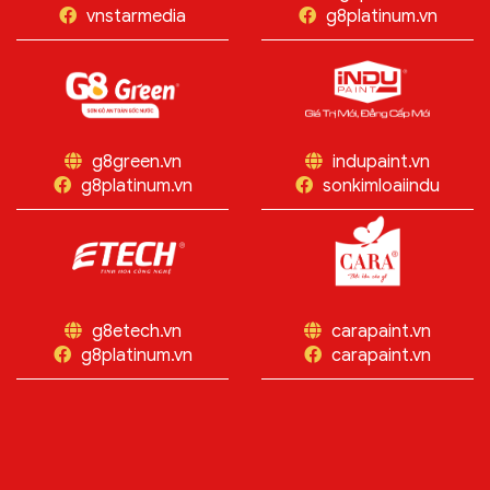
vnstarmedia
g8platinum.vn
g8green.vn
indupaint.vn
g8platinum.vn
sonkimloaiindu
g8etech.vn
carapaint.vn
g8platinum.vn
carapaint.vn