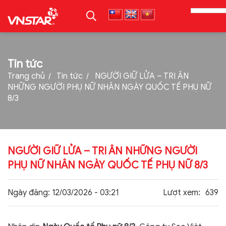
TRANG CHỦ
Tin tức
Trang chủ
Tin tức
NGƯỜI GIỮ LỬA – TRI ÂN
GIỚI THIỆU
NHỮNG NGƯỜI PHỤ NỮ NHÂN NGÀY QUỐC TẾ PHỤ NỮ
8/3
SẢN PHẨM
TIN TỨC
TUYỂN DỤNG
NGƯỜI GIỮ LỬA – TRI ÂN NHỮNG NGƯỜI
THƯ VIỆN
PHỤ NỮ NHÂN NGÀY QUỐC TẾ PHỤ NỮ 8/3
LIÊN HỆ
Ngày đăng:
12/03/2026 - 03:21
Lượt xem:
639
TẢI PROFILE