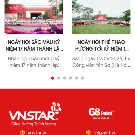
NGÀY HỘI SẮC MÀU KỶ
NGÀY HỘI THỂ THAO
NIỆM 17 NĂM THÀNH LẬP
HƯỚNG TỚI KỶ NIỆM 17
SAO VIỆT NAM – ĐỒNG
NĂM THÀNH LẬP SAO
Nhân dịp chào mừng kỷ
Sáng ngày 07/06/2026, tại
LÒNG CỘNG HƯỞNG –
VIỆT NAM: KEEP RUNNING
niệm 17 năm thành lập
Công viên Yên Sở (Hà Nội),
BỨT PHÁ VƯƠN XA
2026
Công ty Cổ phần Sao Việt
Công ty Cổ phần Sao Việt
Nam (22/6/2009 –
Nam đã tổ chức thành
22/6/2026), tập thể CBNV
công Ngày hội thể thao
đã cùng nhau tham gia...
"KEEP RUNNING...
vnstar.vn
g8paint.vn