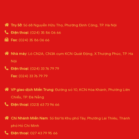
Trụ Sở:
Số 68 Nguyễn Hữu Thọ, Phường Định Công, TP. Hà Nội
Điện thoại:
(024) 35 86 06 66
Fax:
(024) 35 86 06 66
Nhà máy:
Lô CN2A, CN3A cụm KCN Quất Động, X.Thượng Phúc, TP. Hà
Nội
Điện thoại:
(024) 33 76 79 79
Fax:
(024) 33 76 79 79
VP giao dịch Miền Trung:
Đường số 10, KCN Hòa Khánh, Phường Liên
Chiểu, TP. Đà Nẵng
Điện thoại:
(023) 63 73 96 66
Chi Nhánh Miền Nam
: Số 86/16 Khu phố Tây, Phường Lái Thiêu, Thành
phố Hồ Chí Minh
Điện thoại:
027 43 79 95 66