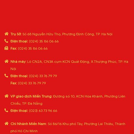
Trụ Sở:
Số 68 Nguyễn Hữu Thọ, Phường Định Công, TP. Hà Nội
Điện thoại:
(024) 35 86 06 66
Fax:
(024) 35 86 06 66
Nhà máy:
Lô CN2A, CN3A cụm KCN Quất Động, X.Thượng Phúc, TP. Hà
Nội
Điện thoại:
(024) 33 76 79 79
Fax:
(024) 33 76 79 79
VP giao dịch Miền Trung:
Đường số 10, KCN Hòa Khánh, Phường Liên
Chiểu, TP. Đà Nẵng
Điện thoại:
(023) 63 73 96 66
Chi Nhánh Miền Nam
: Số 86/16 Khu phố Tây, Phường Lái Thiêu, Thành
phố Hồ Chí Minh