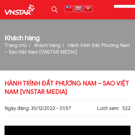
TRANG CHỦ
Khách hàng
Trang chủ
Khách hàng
Hành trình Đất Phương Nam
GIỚI THIỆU
– Sao Việt Nam [VNSTAR MEDIA]
SẢN PHẨM
TIN TỨC
HÀNH TRÌNH ĐẤT PHƯƠNG NAM – SAO VIỆT
TUYỂN DỤNG
NAM [VNSTAR MEDIA]
THƯ VIỆN
Ngày đăng:
30/12/2022 - 01:57
Lượt xem:
522
LIÊN HỆ
TẢI PROFILE