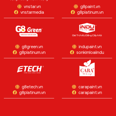
vnstar.vn
g8paint.vn
vnstarmedia
g8platinum.vn
g8green.vn
indupaint.vn
g8platinum.vn
sonkimloaiindu
g8etech.vn
carapaint.vn
g8platinum.vn
carapaint.vn