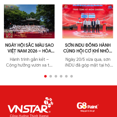
NGÀY HỘI SẮC MÀU SAO
SƠN iNDU ĐỒNG HÀNH
VIỆT NAM 2026 – HÒA
CÙNG HỘI CƠ KHÍ NHÔM
SẮC THỊNH VƯỢNG
KÍNH TỈNH BẮC NINH
Hành trình gắn kết –
Ngày 20/5 vừa qua, sơn
Cộng hưởng vươn xa tại
iNDU đã góp mặt tại hội
Seoul, Hàn Quốc Từ ngày
cơ khí nhôm kính tỉnh Bắc
14 – 18/5/2026, Sao Việt
Ninh với vai trò là nhà tài
Nam cùng hai thương hiệu
trợ vàng của chương...
Sơn gỗ G8 và Sơn kim...