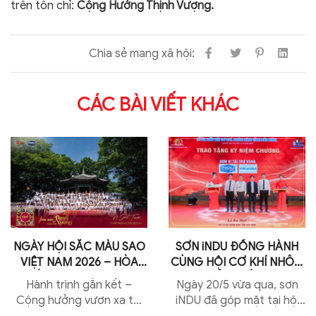
trên tôn chỉ:
Cộng Hưởng Thịnh Vượng.
Chia sẻ mạng xã hội:
CÁC BÀI VIẾT KHÁC
NGÀY HỘI SẮC MÀU SAO
SƠN iNDU ĐỒNG HÀNH
VIỆT NAM 2026 – HÒA
CÙNG HỘI CƠ KHÍ NHÔM
SẮC THỊNH VƯỢNG
KÍNH TỈNH BẮC NINH
Hành trình gắn kết –
Ngày 20/5 vừa qua, sơn
Cộng hưởng vươn xa tại
iNDU đã góp mặt tại hội
Seoul, Hàn Quốc Từ ngày
cơ khí nhôm kính tỉnh Bắc