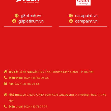
g8etech.vn
carapaint.vn
g8platinum.vn
carapaint.vn
Trụ Sở:
Số 68 Nguyễn Hữu Thọ, Phường Định Công, TP. Hà Nội
Điện thoại:
(024) 35 86 06 66
Fax:
(024) 35 86 06 66
Nhà máy:
Lô CN2A, CN3A cụm KCN Quất Động, X.Thượng Phúc, TP. Hà
Nội
Điện thoại:
(024) 33 76 79 79