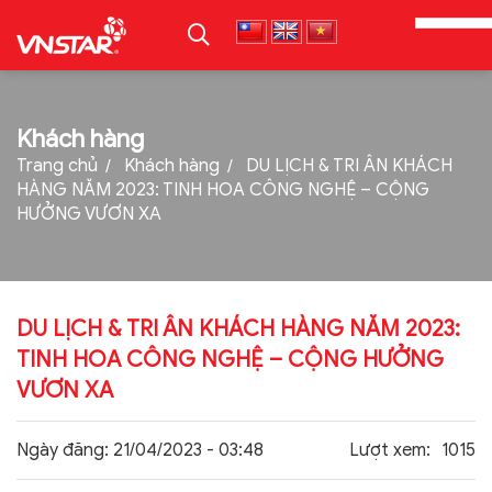
TRANG CHỦ
Khách hàng
Trang chủ
Khách hàng
DU LỊCH & TRI ÂN KHÁCH
GIỚI THIỆU
HÀNG NĂM 2023: TINH HOA CÔNG NGHỆ – CỘNG
HƯỞNG VƯƠN XA
SẢN PHẨM
TIN TỨC
TUYỂN DỤNG
DU LỊCH & TRI ÂN KHÁCH HÀNG NĂM 2023:
THƯ VIỆN
TINH HOA CÔNG NGHỆ – CỘNG HƯỞNG
VƯƠN XA
LIÊN HỆ
TẢI PROFILE
Ngày đăng:
21/04/2023 - 03:48
Lượt xem:
1015