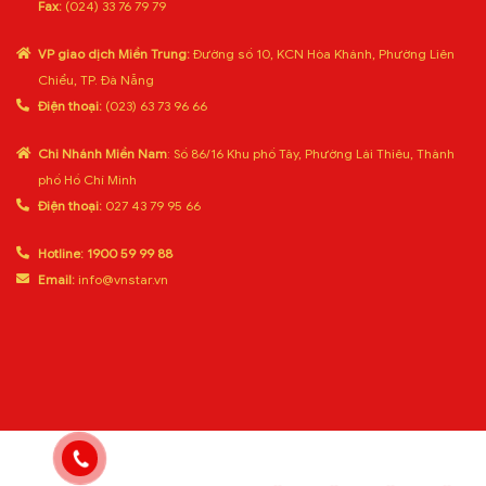
Fax:
(024) 33 76 79 79
VP giao dịch Miền Trung:
Đường số 10, KCN Hòa Khánh, Phường Liên
Chiểu, TP. Đà Nẵng
Điện thoại:
(023) 63 73 96 66
Chi Nhánh Miền Nam
: Số 86/16 Khu phố Tây, Phường Lái Thiêu, Thành
phố Hồ Chí Minh
Điện thoại:
027 43 79 95 66
Hotline:
1900 59 99 88
Email:
info@vnstar.vn