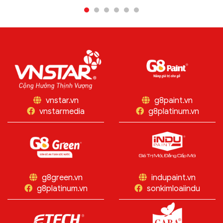
14 – 18/5/2026, Sao Việt
Ninh với vai trò là nhà tài
Nam cùng hai thương hiệu
trợ vàng của chương...
Sơn gỗ G8 và Sơn kim...
vnstar.vn
g8paint.vn
vnstarmedia
g8platinum.vn
g8green.vn
indupaint.vn
g8platinum.vn
sonkimloaiindu