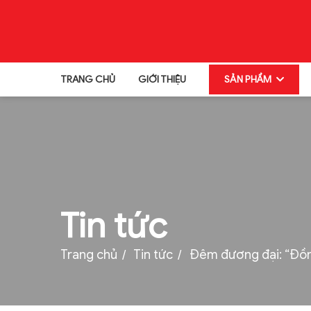
TRANG CHỦ
GIỚI THIỆU
SẢN PHẨM
TRANG CHỦ
GIỚI THIỆU
SẢN PHẨM
TIN TỨC
Tin tức
TUYỂN DỤNG
Trang chủ
Tin tức
Đêm đương đại: “Đồng
THƯ VIỆN
LIÊN HỆ