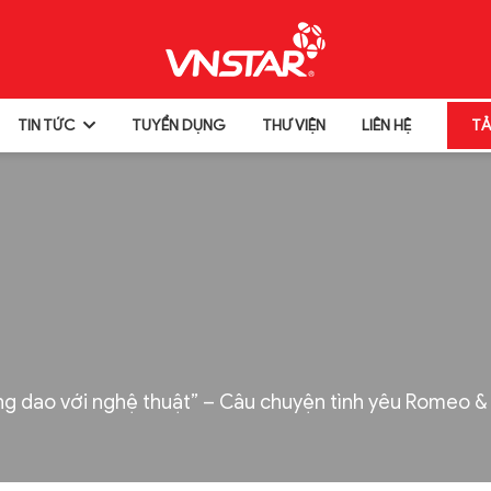
TIN TỨC
TUYỂN DỤNG
THƯ VIỆN
LIÊN HỆ
TẢ
 dao với nghệ thuật” – Câu chuyện tình yêu Romeo & 