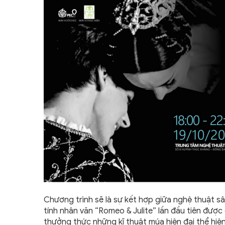
Chương trình sẽ là sự kết hợp giữa nghệ thuật s
tính nhân văn “Romeo & Julite” lần đầu tiên được 
thưởng thức những kĩ thuật múa hiện đại thể hiện 