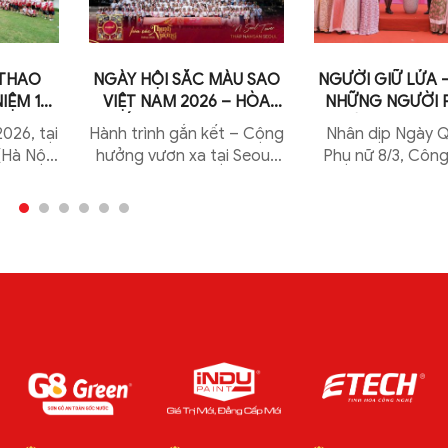
 THAO
NGÀY HỘI SẮC MÀU SAO
NGƯỜI GIỮ LỬA –
IỆM 17
VIỆT NAM 2026 – HÒA
NHỮNG NGƯỜI 
P SAO
SẮC THỊNH VƯỢNG
NHÂN NGÀY QU
026, tại
Hành trình gắn kết – Cộng
Nhân dịp Ngày 
RUNNING
PHỤ NỮ 8/
Hà Nội),
hưởng vươn xa tại Seoul,
Phụ nữ 8/3, Công
Sao Việt
Hàn Quốc Từ ngày 14 –
Việt Nam đã tổ
 thành
18/5/2026, Sao Việt Nam
chương trình tri â
hể thao
cùng hai thương hiệu Sơn
đề “Người giữ
G...
gỗ G8 và Sơn kim...