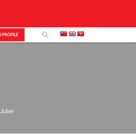
I PROFILE
+
+
Juliet