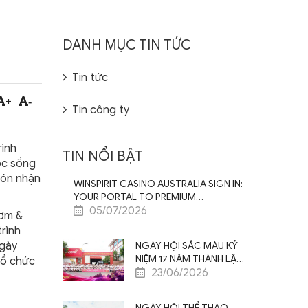
DANH MỤC TIN TỨC
Tin tức
+
-
Tin công ty
rình
TIN NỔI BẬT
uộc sống
đón nhận
WINSPIRIT CASINO AUSTRALIA SIGN IN:
YOUR PORTAL TO PREMIUM
ENTERTAINMENT EXPERIENCE
05/07/2026
hơm &
rình
ngày
NGÀY HỘI SẮC MÀU KỶ
NIỆM 17 NĂM THÀNH LẬP
tổ chức
SAO VIỆT NAM – ĐỒNG
23/06/2026
LÒNG CỘNG HƯỞNG –
BỨT PHÁ VƯƠN XA
NGÀY HỘI THỂ THAO