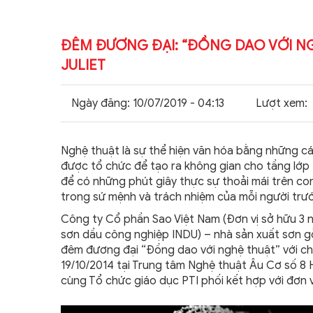
TẢI PROFILE
ĐÊM ĐƯƠNG ĐẠI: “ĐỒNG DAO VỚI NG
JULIET
Ngày đăng:
10/07/2019 - 04:13
Lượt xem:
Nghệ thuật là sự thể hiện văn hóa bằng những c
được tổ chức để tạo ra không gian cho tầng lớp t
để có những phút giây thực sự thoải mái trên c
trong sứ mệnh và trách nhiệm của mỗi người trướ
Công ty Cổ phần Sao Việt Nam (Đơn vị sở hữu 3 
sơn dầu công nghiệp INDU) – nhà sản xuất sơn gỗ
đêm đương đại “Đồng dao với nghệ thuật” với ch
19/10/2014 tại Trung tâm Nghệ thuật Âu Cơ số 8
cùng Tổ chức giáo dục PTI phối kết hợp với đơn vị