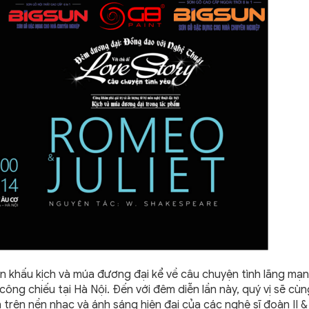
ân khấu kịch và múa đương đại kể về câu chuyện tình lãng mạn
công chiếu tại Hà Nội. Đến với đêm diễn lần này, quý vị sẽ cù
trên nền nhạc và ánh sáng hiện đại của các nghệ sĩ đoàn II & 