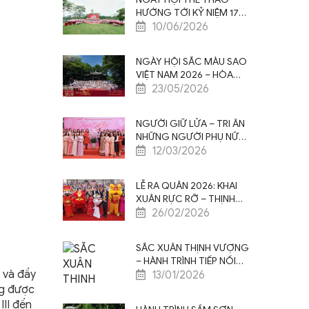
HƯỚNG TỚI KỶ NIỆM 17
NĂM THÀNH LẬP SAO
10/06/2026
VIỆT NAM: KEEP RUNNING
2026
NGÀY HỘI SẮC MÀU SAO
VIỆT NAM 2026 – HÒA
SẮC THỊNH VƯỢNG
23/05/2026
NGƯỜI GIỮ LỬA – TRI ÂN
NHỮNG NGƯỜI PHỤ NỮ
NHÂN NGÀY QUỐC TẾ
12/03/2026
PHỤ NỮ 8/3
LỄ RA QUÂN 2026: KHAI
XUÂN RỰC RỠ – THỊNH
VƯỢNG VƯƠN XA
26/02/2026
SẮC XUÂN THỊNH VƯỢNG
– HÀNH TRÌNH TIẾP NỐI
 và đầy
GIÁ TRỊ, CỘNG HƯỞNG
13/01/2026
TINH HOA
ng được
III đến