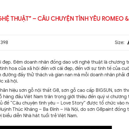
HỆ THUẬT” – CÂU CHUYỆN TÌNH YÊU ROMEO &
398
Size:
ái đẹp. Đêm doanh nhân đồng dao với nghệ thuật là chương t
inh hoa của xã hội đến với cái đẹp, đến với sự tinh tế của c
on đường đầy thử thách và gian nan mà mỗi doanh nhân phải 
c xã hội.
nhãn hiệu sơn gỗ nội thất G8, sơn gỗ cao cấp BIGSUN, sơn t
 hàng đầu Việt Nam trân trọng giới thiệu đến quý vị chương t
ủ đề “Câu chuyện tình yêu – Love Story” được tổ chức vào 
 Huỳnh Thúc Kháng – Ba Đình – Hà Nội, do sơn G8paint đồng 
 biểu diễn Nhà hát tuổi trẻ Việt Nam.