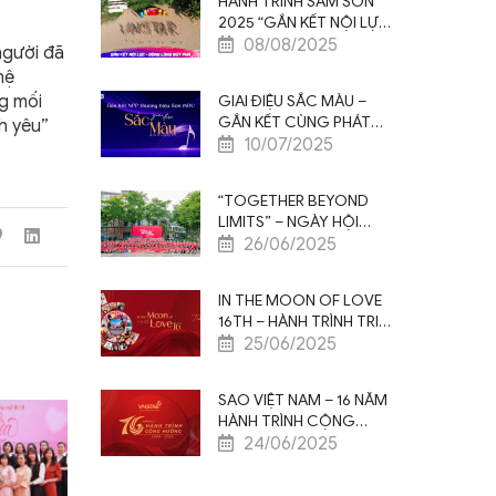
HÀNH TRÌNH SẦM SƠN
2025 “GẮN KẾT NỘI LỰC
– ĐỒNG LÒNG BỨT PHÁ”
08/08/2025
người đã
hệ
ng mối
GIAI ĐIỆU SẮC MÀU –
GẮN KẾT CÙNG PHÁT
h yêu”
TRIỂN
10/07/2025
“TOGETHER BEYOND
LIMITS” – NGÀY HỘI
THAO CHÀO MỪNG KỶ
26/06/2025
NIỆM 16 NĂM THÀNH LẬP
SAO VIỆT NAM
IN THE MOON OF LOVE
16TH – HÀNH TRÌNH TRI
ÂN 5N4Đ ĐẦY CẢM XÚC
25/06/2025
TẠI THƯỢNG HẢI
SAO VIỆT NAM – 16 NĂM
HÀNH TRÌNH CỘNG
HƯỞNG
24/06/2025