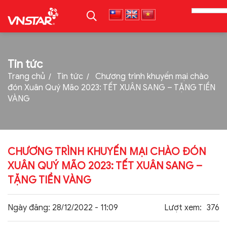
TRANG CHỦ
Tin tức
Trang chủ
Tin tức
Chương trình khuyến mại chào
GIỚI THIỆU
đón Xuân Quý Mão 2023: TẾT XUÂN SANG – TẶNG TIỀN
VÀNG
SẢN PHẨM
TIN TỨC
TUYỂN DỤNG
CHƯƠNG TRÌNH KHUYẾN MẠI CHÀO ĐÓN
THƯ VIỆN
XUÂN QUÝ MÃO 2023: TẾT XUÂN SANG –
TẶNG TIỀN VÀNG
LIÊN HỆ
TẢI PROFILE
Ngày đăng:
28/12/2022 - 11:09
Lượt xem:
376