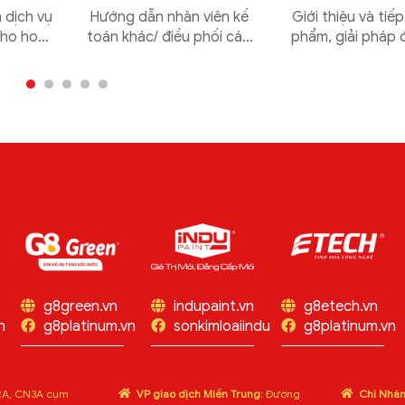
NGHIỆP
 dịch vụ
Hướng dẫn nhân viên kế
Giới thiệu và tiếp
cho hoạt
toán khác/ điều phối các
phẩm, giải pháp 
ủa công
hoạt động và giải đáp
đối tượng trung 
thắc mắc, ý kiến của nhân
ảnh hưởng như ki
viên trong bộ phận...
sư, tư vấn thiết 
động training độc
g8green.vn
indupaint.vn
g8etech.vn
n
g8platinum.vn
sonkimloaiindu
g8platinum.vn
A, CN3A cụm
VP giao dịch Miền Trung:
Đường
Chi Nhá