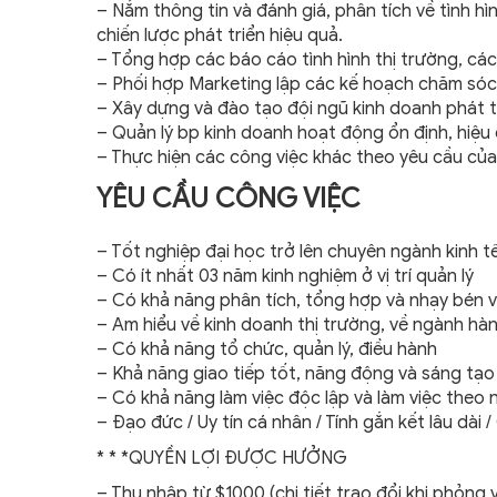
– Nắm thông tin và đánh giá, phân tích về tình h
chiến lược phát triển hiệu quả.
– Tổng hợp các báo cáo tình hình thị trường, các
– Phối hợp Marketing lập các kế hoạch chăm sóc 
– Xây dựng và đào tạo đội ngũ kinh doanh phát t
– Quản lý bp kinh doanh hoạt động ổn định, hiệu
– Thực hiện các công việc khác theo yêu cầu củ
YÊU CẦU CÔNG VIỆC
– Tốt nghiệp đại học trở lên chuyên ngành kinh 
– Có ít nhất 03 năm kinh nghiệm ở vị trí quản lý
– Có khả năng phân tích, tổng hợp và nhạy bén v
– Am hiểu về kinh doanh thị trường, về ngành hà
– Có khả năng tổ chức, quản lý, điều hành
– Khả năng giao tiếp tốt, năng động và sáng tạo
– Có khả năng làm việc độc lập và làm việc theo 
– Đạo đức / Uy tín cá nhân / Tính gắn kết lâu dài
* * *QUYỀN LỢI ĐƯỢC HƯỞNG
– Thu nhập từ $1000 (chi tiết trao đổi khi phỏng 