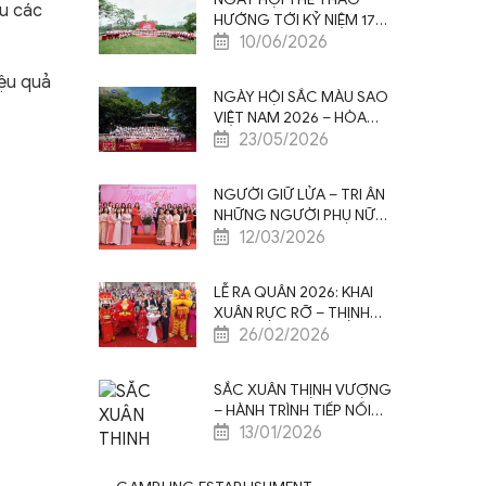
ưu các
HƯỚNG TỚI KỶ NIỆM 17
NĂM THÀNH LẬP SAO
10/06/2026
VIỆT NAM: KEEP RUNNING
iệu quả
2026
NGÀY HỘI SẮC MÀU SAO
VIỆT NAM 2026 – HÒA
SẮC THỊNH VƯỢNG
23/05/2026
NGƯỜI GIỮ LỬA – TRI ÂN
NHỮNG NGƯỜI PHỤ NỮ
NHÂN NGÀY QUỐC TẾ
12/03/2026
PHỤ NỮ 8/3
LỄ RA QUÂN 2026: KHAI
XUÂN RỰC RỠ – THỊNH
VƯỢNG VƯƠN XA
26/02/2026
SẮC XUÂN THỊNH VƯỢNG
– HÀNH TRÌNH TIẾP NỐI
GIÁ TRỊ, CỘNG HƯỞNG
13/01/2026
TINH HOA