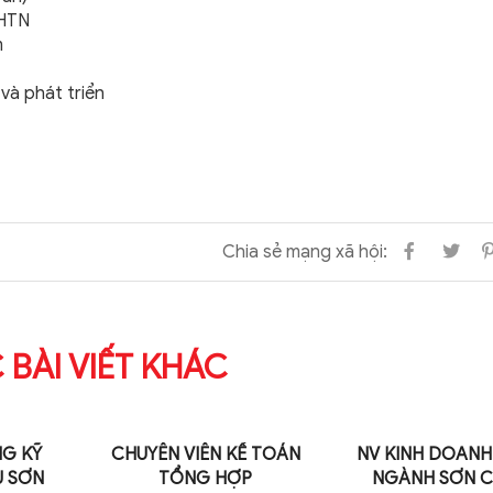
BHTN
m
và phát triển
Chia sẻ mạng xã hội:
 BÀI VIẾT KHÁC
G KỸ
CHUYÊN VIÊN KẾ TOÁN
NV KINH DOANH
Ụ SƠN
TỔNG HỢP
NGÀNH SƠN 