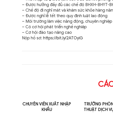
– Được hưởng đầy đủ các chế độ BHXH-BHYT-
– Chế độ đi nghỉ mát và khám sức khỏe hàng nă
– Được nghỉ lễ tết theo quy định luật lao động
– Môi trường làm việc năng động, chuyên nghiệp 
– Có cơ hội phát triển nghề nghiệp
– Cơ hội đào tạo nâng cao
Nộp hồ sơ:
https://bit.ly/2ATOyiG
CÁC
KINH
CHUYÊN VIÊN XUẤT NHẬP
TRƯỞNG PHÒN
– THU
KHẨU
THUẬT DỊCH V