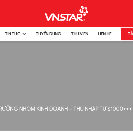
TIN TỨC
TUYỂN DỤNG
THƯ VIỆN
LIÊN HỆ
TẢ
RƯỞNG NHÓM KINH DOANH – THU NHẬP TỪ $1000+++