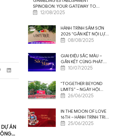
GAMBLING ESTABLISHMENT
SPINOBON: YOUR GATEWAY TO
PREMIUM VIDEO GAMING AND
12/08/2025
UNEQUALED INCENTIVES
HÀNH TRÌNH SẦM SƠN
2025 “GẮN KẾT NỘI LỰC
– ĐỒNG LÒNG BỨT PHÁ”
08/08/2025
GIAI ĐIỆU SẮC MÀU –
GẮN KẾT CÙNG PHÁT
TRIỂN
10/07/2025
“TOGETHER BEYOND
LIMITS” – NGÀY HỘI
THAO CHÀO MỪNG KỶ
26/06/2025
NIỆM 16 NĂM THÀNH LẬP
SAO VIỆT NAM
IN THE MOON OF LOVE
16TH – HÀNH TRÌNH TRI
ÂN 5N4Đ ĐẦY CẢM XÚC
25/06/2025
 DỰ ÁN
TRƯỞNG NHÓM KINH
CHUYÊN VIÊN XU
TẠI THƯỢNG HẢI
CÔNG
DOANH DỰ ÁN – THU
KHẨU