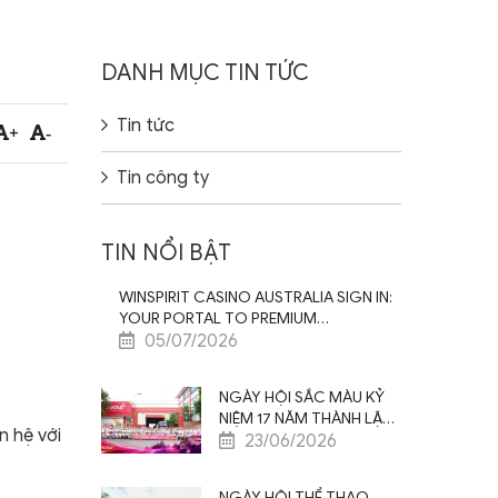
DANH MỤC TIN TỨC
Tin tức
+
-
Tin công ty
TIN NỔI BẬT
WINSPIRIT CASINO AUSTRALIA SIGN IN:
YOUR PORTAL TO PREMIUM
ENTERTAINMENT EXPERIENCE
05/07/2026
NGÀY HỘI SẮC MÀU KỶ
NIỆM 17 NĂM THÀNH LẬP
n hệ với
SAO VIỆT NAM – ĐỒNG
23/06/2026
LÒNG CỘNG HƯỞNG –
BỨT PHÁ VƯƠN XA
NGÀY HỘI THỂ THAO