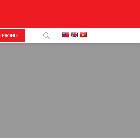
I PROFILE
+
+