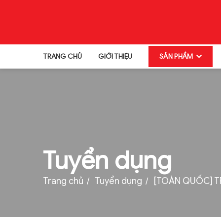
TRANG CHỦ
GIỚI THIỆU
SẢN PHẨM
TRANG CHỦ
GIỚI THIỆU
SẢN PHẨM
TIN TỨC
Tuyển dụng
TUYỂN DỤNG
Trang chủ
Tuyển dụng
[TOÀN QUỐC] T
THƯ VIỆN
LIÊN HỆ