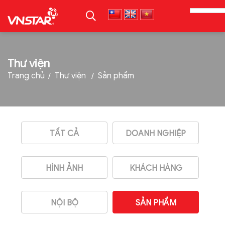
TRANG CHỦ
Thư viện
Trang chủ
Thư viện
Sản phẩm
GIỚI THIỆU
SẢN PHẨM
TIN TỨC
TẤT CẢ
DOANH NGHIỆP
TUYỂN DỤNG
THƯ VIỆN
HÌNH ẢNH
KHÁCH HÀNG
LIÊN HỆ
NỘI BỘ
SẢN PHẨM
TẢI PROFILE