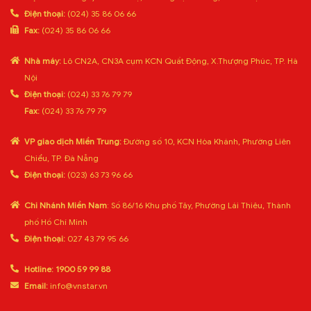
Điện thoại:
(024) 35 86 06 66
Fax:
(024) 35 86 06 66
Nhà máy:
Lô CN2A, CN3A cụm KCN Quất Động, X.Thượng Phúc, TP. Hà
Nội
Điện thoại:
(024) 33 76 79 79
Fax:
(024) 33 76 79 79
VP giao dịch Miền Trung:
Đường số 10, KCN Hòa Khánh, Phường Liên
Chiểu, TP. Đà Nẵng
Điện thoại:
(023) 63 73 96 66
Chi Nhánh Miền Nam
: Số 86/16 Khu phố Tây, Phường Lái Thiêu, Thành
phố Hồ Chí Minh
Điện thoại:
027 43 79 95 66
Hotline:
1900 59 99 88
Email:
info@vnstar.vn