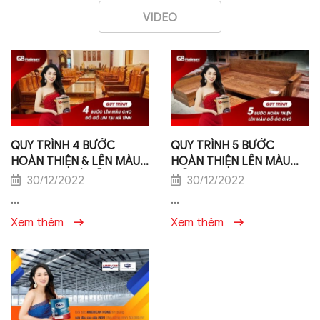
VIDEO
QUY TRÌNH 4 BƯỚC
QUY TRÌNH 5 BƯỚC
HOÀN THIỆN & LÊN MÀU
HOÀN THIỆN LÊN MÀU
CHO BỘ GHẾ GỖ LIM TẠI
GỖ ÓC CHÓ [VNSTAR
30/12/2022
30/12/2022
HÀ TĨNH
MEDIA]
...
...
Xem thêm
Xem thêm