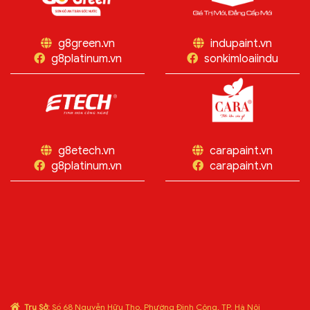
g8green.vn
indupaint.vn
g8platinum.vn
sonkimloaiindu
g8etech.vn
carapaint.vn
g8platinum.vn
carapaint.vn
Trụ Sở:
Số 68 Nguyễn Hữu Thọ, Phường Định Công, TP. Hà Nội