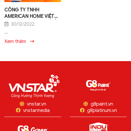
CÔNG TY TNHH
AMERICAN HOME VIỆT
NAM TIN DÙNG SƠN DẦU
30/12/2022
iNDU CHO CÔNG TRÌNH
...
50.000m2[VNSTAR
Xem thêm
MEDIA]
vnstar.vn
g8paint.vn
vnstarmedia
g8platinum.vn