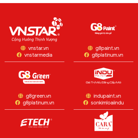
đã cùng nhau tham gia...
"KEEP RUNNING...
vnstar.vn
g8paint.vn
vnstarmedia
g8platinum.vn
g8green.vn
indupaint.vn
g8platinum.vn
sonkimloaiindu