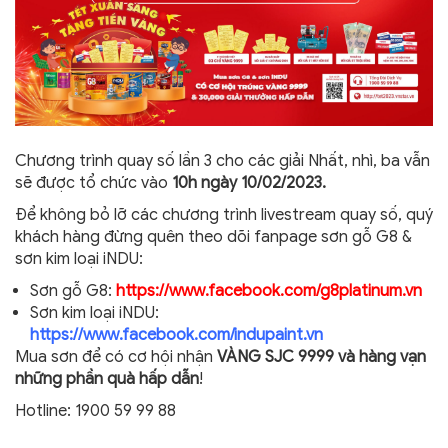
Chương trình quay số lần 3 cho các giải Nhất, nhì, ba vẫn
sẽ được tổ chức vào
10h ngày 10/02/2023.
Để không bỏ lỡ các chương trình livestream quay số, quý
khách hàng đừng quên theo dõi fanpage sơn gỗ G8 &
sơn kim loại iNDU:
Sơn gỗ G8:
https://www.facebook.com/g8platinum.vn
Sơn kim loại iNDU:
https://www.facebook.com/indupaint.vn
Mua sơn để có cơ hội nhận
VÀNG SJC 9999
và hàng vạn
những phần quà hấp dẫn
!
Hotline: 1900 59 99 88