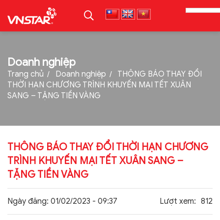
TRANG CHỦ
Doanh nghiệp
Trang chủ
Doanh nghiệp
THÔNG BÁO THAY ĐỔI
GIỚI THIỆU
THỜI HẠN CHƯƠNG TRÌNH KHUYẾN MẠI TẾT XUÂN
SANG – TẶNG TIỀN VÀNG
SẢN PHẨM
TIN TỨC
TUYỂN DỤNG
THÔNG BÁO THAY ĐỔI THỜI HẠN CHƯƠNG
THƯ VIỆN
TRÌNH KHUYẾN MẠI TẾT XUÂN SANG –
TẶNG TIỀN VÀNG
LIÊN HỆ
TẢI PROFILE
Ngày đăng:
01/02/2023 - 09:37
Lượt xem:
812