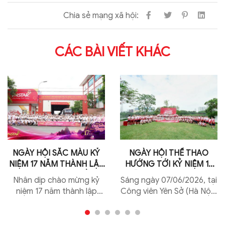
Chia sẻ mạng xã hội:
CÁC BÀI VIẾT KHÁC
NGÀY HỘI SẮC MÀU KỶ
NGÀY HỘI THỂ THAO
NIỆM 17 NĂM THÀNH LẬP
HƯỚNG TỚI KỶ NIỆM 17
SAO VIỆT NAM – ĐỒNG
NĂM THÀNH LẬP SAO
Nhân dịp chào mừng kỷ
Sáng ngày 07/06/2026, tại
LÒNG CỘNG HƯỞNG –
VIỆT NAM: KEEP RUNNING
niệm 17 năm thành lập
Công viên Yên Sở (Hà Nội),
BỨT PHÁ VƯƠN XA
2026
Công ty Cổ phần Sao Việt
Công ty Cổ phần Sao Việt
Nam (22/6/2009 –
Nam đã tổ chức thành
22/6/2026), tập thể CBNV
công Ngày hội thể thao