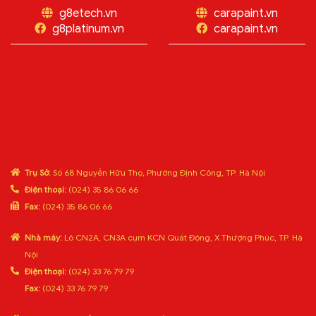
g8etech.vn
carapaint.vn
g8platinum.vn
carapaint.vn
Trụ Sở:
Số 68 Nguyễn Hữu Thọ, Phường Định Công, TP. Hà Nội
Điện thoại:
(024) 35 86 06 66
Fax:
(024) 35 86 06 66
Nhà máy:
Lô CN2A, CN3A cụm KCN Quất Động, X.Thượng Phúc, TP. Hà
Nội
Điện thoại:
(024) 33 76 79 79
Fax:
(024) 33 76 79 79