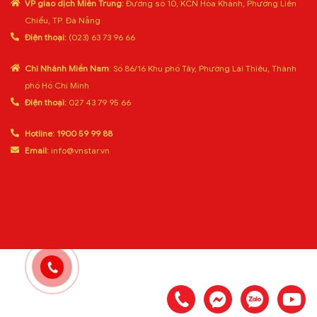
VP giao dịch Miền Trung:
Đường số 10, KCN Hòa Khánh, Phường Liên
Chiểu, TP. Đà Nẵng
Điện thoại:
(023) 63 73 96 66
Chi Nhánh Miền Nam
: Số 86/16 Khu phố Tây, Phường Lái Thiêu, Thành
phố Hồ Chí Minh
Điện thoại:
027 43 79 95 66
Hotline:
1900 59 99 88
Email:
info@vnstar.vn